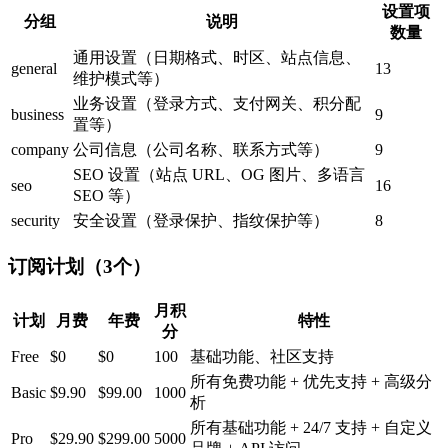
设置项
分组
说明
数量
通用设置（日期格式、时区、站点信息、
general
13
维护模式等）
业务设置（登录方式、支付网关、积分配
business
9
置等）
company
公司信息（公司名称、联系方式等）
9
SEO 设置（站点 URL、OG 图片、多语言
seo
16
SEO 等）
security
安全设置（登录保护、指纹保护等）
8
订阅计划（3个）
月积
计划
月费
年费
特性
分
Free
$0
$0
100
基础功能、社区支持
所有免费功能 + 优先支持 + 高级分
Basic
$9.90
$99.00
1000
析
所有基础功能 + 24/7 支持 + 自定义
Pro
$29.90
$299.00
5000