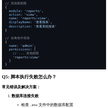
// 添加新权限
{ 

module
: 
'reports'
, 

action
: 
'view'
, 

name
: 
'reports:view'
, 

displayName
: 
'查看报表'
, 

description
: 
'查看系统报表'
}

// 在角色中添加
{

name
: 
'admin'
,

permissions
: [

// ... 其他权限
'reports:view'
  ]

Q5: 脚本执行失败怎么办？
常见错误及解决方案：
数据库连接失败
检查
文件中的数据库配置
.env