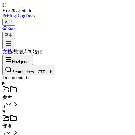
H
Hex2077
Starter
Pricing
Blog
Docs
AI
Star
中
文档
/
数据库初始化
Navigation
Search docs...
CTRL+K
Documentation
参考
3
部署
2