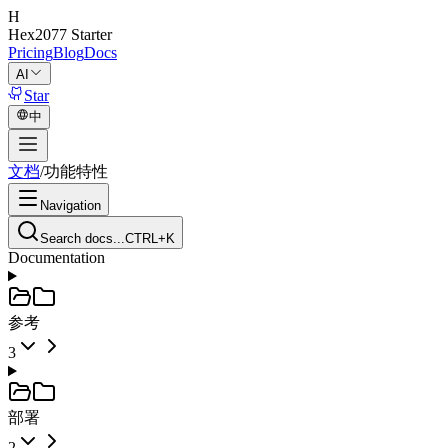
H
Hex2077
Starter
Pricing
Blog
Docs
AI
Star
中
文档
/
功能特性
Navigation
Search docs...
CTRL+K
Documentation
参考
3
部署
2