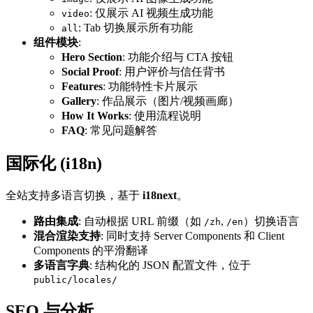
: 仅展示 AI 视频生成功能
video
: Tab 切换展示所有功能
all
组件模块
:
Hero Section
: 功能介绍与 CTA 按钮
Social Proof
: 用户评价与信任背书
Features
: 功能特性卡片展示
Gallery
: 作品展示（图片/视频画廊）
How It Works
: 使用流程说明
FAQ
: 常见问题解答
国际化 (i18n)
全站支持多语言切换，基于
i18next
。
路由集成
: 自动根据 URL 前缀（如
,
）切换语言
/zh
/en
混合渲染支持
: 同时支持 Server Components 和 Client
Components 的平滑翻译
多语言字典
: 结构化的 JSON 配置文件，位于
public/locales/
SEO 与分析