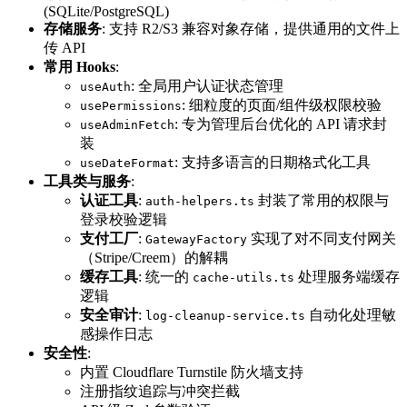
(SQLite/PostgreSQL)
存储服务
: 支持 R2/S3 兼容对象存储，提供通用的文件上
传 API
常用 Hooks
:
: 全局用户认证状态管理
useAuth
: 细粒度的页面/组件级权限校验
usePermissions
: 专为管理后台优化的 API 请求封
useAdminFetch
装
: 支持多语言的日期格式化工具
useDateFormat
工具类与服务
:
认证工具
:
封装了常用的权限与
auth-helpers.ts
登录校验逻辑
支付工厂
:
实现了对不同支付网关
GatewayFactory
（Stripe/Creem）的解耦
缓存工具
: 统一的
处理服务端缓存
cache-utils.ts
逻辑
安全审计
:
自动化处理敏
log-cleanup-service.ts
感操作日志
安全性
:
内置 Cloudflare Turnstile 防火墙支持
注册指纹追踪与冲突拦截