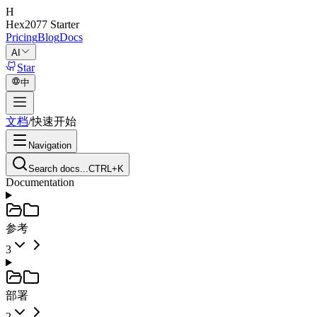
H
Hex2077
Starter
Pricing
Blog
Docs
AI
Star
中
文档
/
快速开始
Navigation
Search docs...
CTRL+K
Documentation
参考
3
部署
2