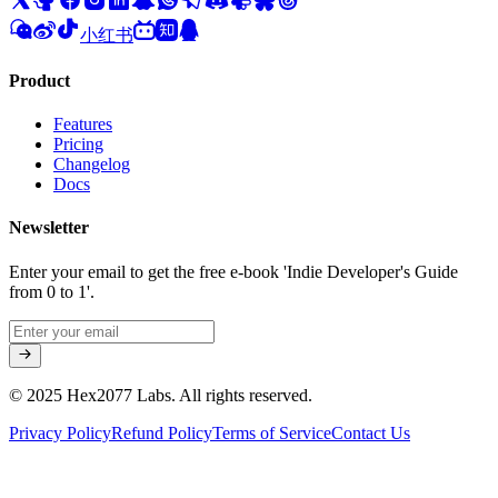
小红书
Product
Features
Pricing
Changelog
Docs
Newsletter
Enter your email to get the free e-book 'Indie Developer's Guide
from 0 to 1'.
© 2025 Hex2077 Labs. All rights reserved.
Privacy Policy
Refund Policy
Terms of Service
Contact Us